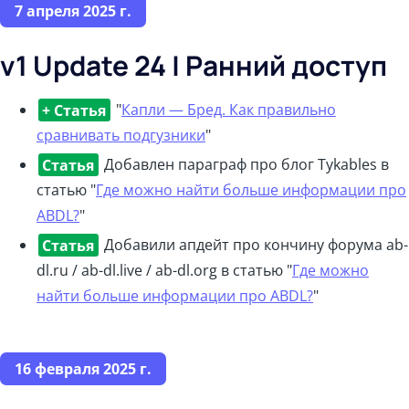
7 апреля 2025 г.
v1 Update 24 | Ранний доступ
+ Статья
"
Капли — Бред. Как правильно
сравнивать подгузники
"
Статья
Добавлен параграф про блог Tykables в
статью "
Где можно найти больше информации про
ABDL?
"
Статья
Добавили апдейт про кончину форума ab-
dl.ru / ab-dl.live / ab-dl.org в статью "
Где можно
найти больше информации про ABDL?
"
16 февраля 2025 г.