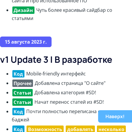
сайта и про использованное ПО
Дизайн
Чуть более красивый сайдбар со
статьями
15 августа 2023 г.
v1 Update 3 | В разработке
Код
Mobile-friendly интерфейс
Прочее
Добавлена страница "О сайте"
Статьи
Добавлена категория #SD!
Статьи
Начат перенос статей из #SD!
Код
Почти полностью переписана система
Наверх!
баджей
Код
Возможность
добавлять
несколько