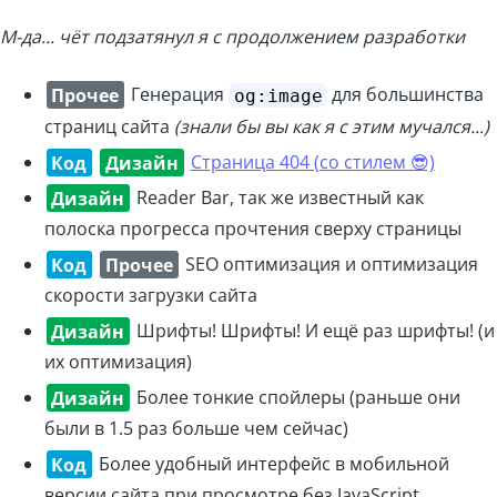
М-да... чёт подзатянул я с продолжением разработки
Прочее
Генерация
для большинства
og:image
страниц сайта
(знали бы вы как я с этим мучался...)
Код
Дизайн
Страница 404 (со стилем 😎)
Дизайн
Reader Bar, так же известный как
полоска прогресса прочтения сверху страницы
Код
Прочее
SEO оптимизация и оптимизация
скорости загрузки сайта
Дизайн
Шрифты! Шрифты! И ещё раз шрифты! (и
их оптимизация)
Дизайн
Более тонкие спойлеры (раньше они
были в 1.5 раз больше чем сейчас)
Код
Более удобный интерфейс в мобильной
версии сайта при просмотре без JavaScript