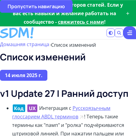
Мы ищем редакторов/авторов статей. Если у
Пропустить навигацию
+
вас есть навыки и желание работать на
сообщество -
свяжитесь с нами
!
Домашняя страница
Список изменений
Список изменений
14 июля 2025 г.
v1 Update 27 | Ранний доступ
Код
UX
Интеграция с
Русскоязычным
глоссарием ABDL терминов
! Теперь такие
термины как "памп" и "ролка" подчёркиваются
штриховой линией. При нажатии пальцем или